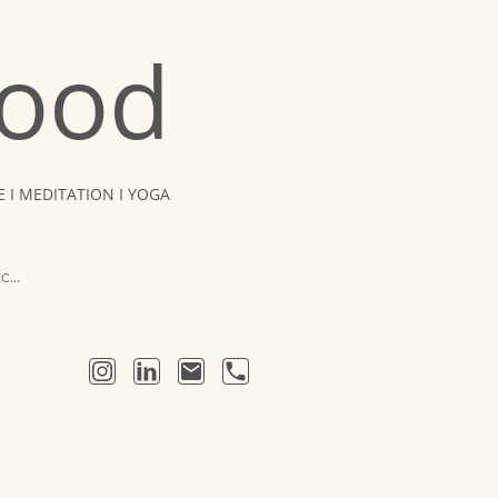
ood
 I MEDITATION I YOGA
Kindercoaching & Jugendcoaching I Hypnose